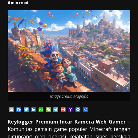
6 min read
Image credit: Magnific
Email
Facebook
Twitter
LinkedIn
WhatsApp
WeChat
Telegram
Gmail
Yahoo
Messenger
Share
Mail
Keylogger Premium Incar Kamera Web Gamer
–
Komunitas pemain game populer Minecraft tengah
diguncang oleh operasi kejahatan siber berskala