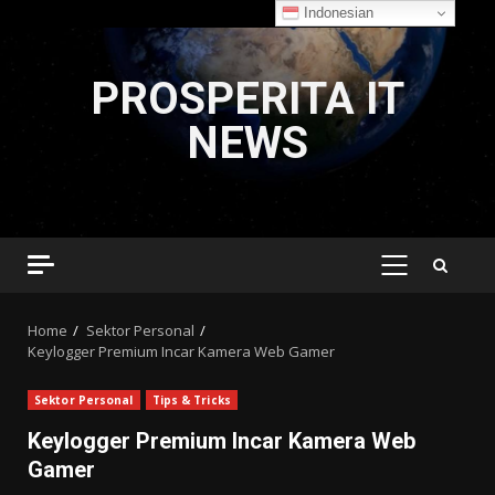
Indonesian
Skip
to
PROSPERITA IT
content
NEWS
PRIMARY
MENU
Home
Sektor Personal
Keylogger Premium Incar Kamera Web Gamer
Sektor Personal
Tips & Tricks
Keylogger Premium Incar Kamera Web
Gamer