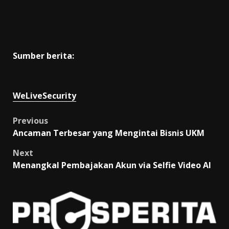
Sumber berita:
WeLiveSecurity
Post
Previous
Ancaman Terbesar yang Mengintai Bisnis UKM
navigation
Next
Menangkal Pembajakan Akun via Selfie Video AI