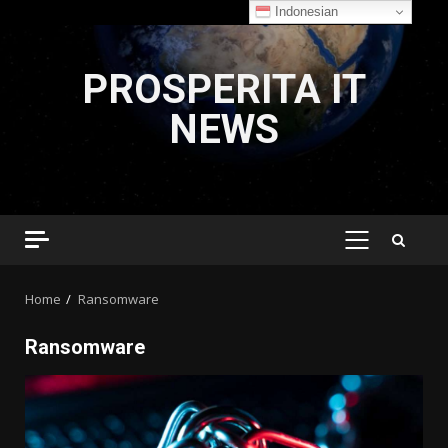
Indonesian
Skip
to
PROSPERITA IT
content
NEWS
PRIMARY
MENU
Home
Ransomware
Ransomware