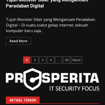
Peradaban Digital
Tujuh Monster Siber yang Mengancam Peradaban
Digital – Di suatu sudut gelap internet, sebuah
komputer baru saja...
Read More
Posts
1
2
3
4
…
20
Next
pagination
ARTIKEL TERKINI