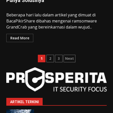
Punya Solusinya
Beberapa hari lalu dalam artikel yang dimuat di
BacaPikirShare dibahas mengenai ramsomware
GrandCrab yang bereinkarnasi dalam wujud...
Read More
Posts
1
2
3
Next
pagination
ARTIKEL TERKINI