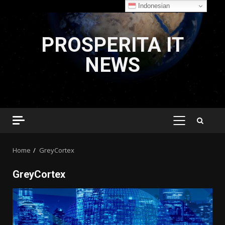
Indonesian
Skip
to
PROSPERITA IT
content
NEWS
PRIMARY
MENU
Home
GreyCortex
GreyCortex