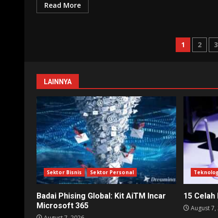
Read More
Posts
1
2
pagina
LAINNYA
Sektor Bisnis
Sektor Personal
Teknolog
Badai Phising Global: Kit AiTM Incar
15 Celah
Microsoft 365
August 7,
August 7, 2026