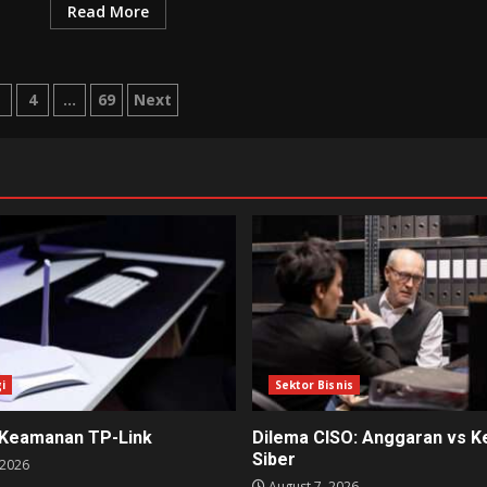
Read More
3
4
…
69
Next
tion
i
Sektor Bisnis
 Keamanan TP-Link
Dilema CISO: Anggaran vs 
Siber
 2026
August 7, 2026