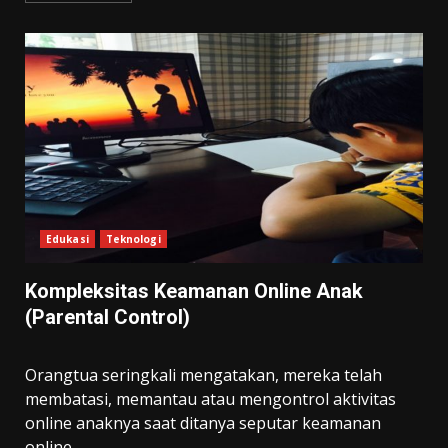
Edukasi
Teknologi
Kompleksitas Keamanan Online Anak
(Parental Control)
Orangtua seringkali mengatakan, mereka telah
membatasi, memantau atau mengontrol aktivitas
online anaknya saat ditanya seputar keamanan
online...