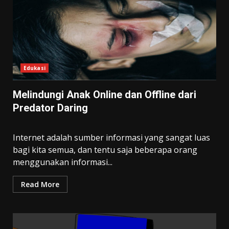
Edukasi
Melindungi Anak Online dan Offline dari
Predator Daring
Internet adalah sumber informasi yang sangat luas
bagi kita semua, dan tentu saja beberapa orang
menggunakan informasi...
Read More