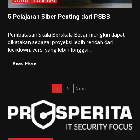
Edukasi
Tips & Tricks
5 Pelajaran Siber Penting dari PSBB
Pembatasan Skala Berskala Besar mungkin dapat
dikatakan sebagai proyeksi lebih rendah dari
lockdown, versi yang lebih longgar...
Read More
Posts
1
2
Next
pagination