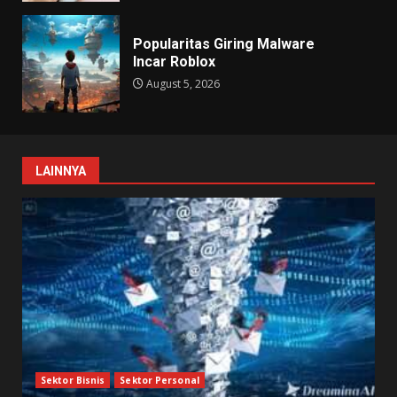
Popularitas Giring Malware
Incar Roblox
August 5, 2026
LAINNYA
Sektor Bisnis
Sektor Personal