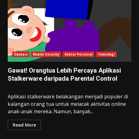
Edukasi
Mobile Security
Sektor Personal
Teknologi
Gawat! Orangtua Lebih Percaya Aplikasi
Stalkerware daripada Parental Control
Aplikasi stalkerware belakangan menjadi populer di
kalangan orang tua untuk melacak aktivitas online
anak-anak mereka. Namun, banyak...
Read More