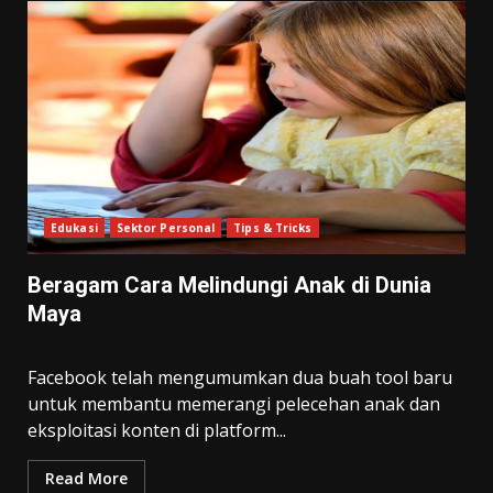
Edukasi
Sektor Personal
Tips & Tricks
Beragam Cara Melindungi Anak di Dunia
Maya
Facebook telah mengumumkan dua buah tool baru
untuk membantu memerangi pelecehan anak dan
eksploitasi konten di platform...
Read More