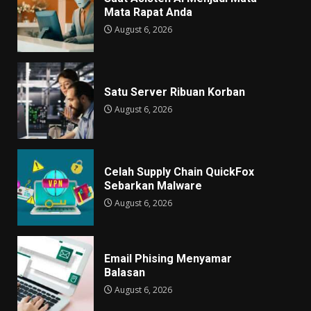
Mata Rapat Anda
August 6, 2026
Satu Server Ribuan Korban
August 6, 2026
Celah Supply Chain QuickFox
Sebarkan Malware
August 6, 2026
Email Phising Menyamar
Balasan
August 6, 2026