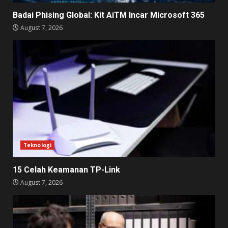
Badai Phising Global: Kit AiTM Incar Microsoft 365
August 7, 2026
Teknologi
15 Celah Keamanan TP-Link
August 7, 2026