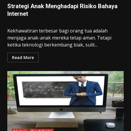
Strategi Anak Menghadapi Risiko Bahaya
Internet
Kekhawatiran terbesar bagi orang tua adalah
menjaga anak-anak mereka tetap aman. Tetapi
ketika teknologi berkembang biak, sulit...
Read More