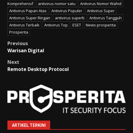
Komprehensif
antivirus nomor satu
Antivirus Nomor Wahid
Antivirus Papan Atas
Antivirus Populer
Antivirus Super
Antivirus Super Ringan
antivirus superb
Antivirus Tangguh
Antivirus Terbaik
Antivirus Top
ESET
News prosperita
Prosperita
Post
Previous
Warisan Digital
navigation
Next
Remote Desktop Protocol
ARTIKEL TERKINI