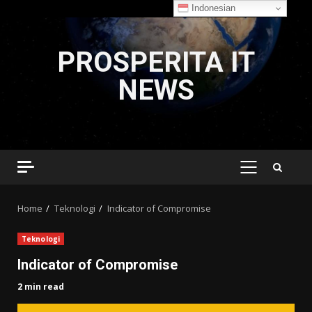
Indonesian
Skip
to
PROSPERITA IT
content
NEWS
PRIMARY
MENU
Home
Teknologi
Indicator of Compromise
Teknologi
Indicator of Compromise
2 min read