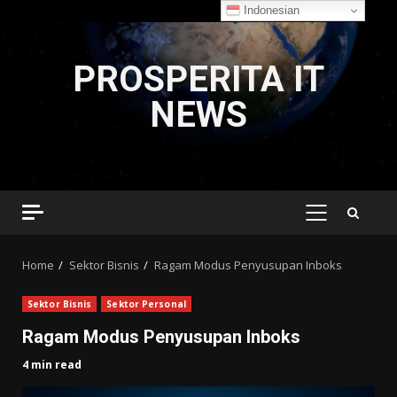
Indonesian
Skip
to
PROSPERITA IT
content
NEWS
PRIMARY
MENU
Home
Sektor Bisnis
Ragam Modus Penyusupan Inboks
Sektor Bisnis
Sektor Personal
Ragam Modus Penyusupan Inboks
4 min read