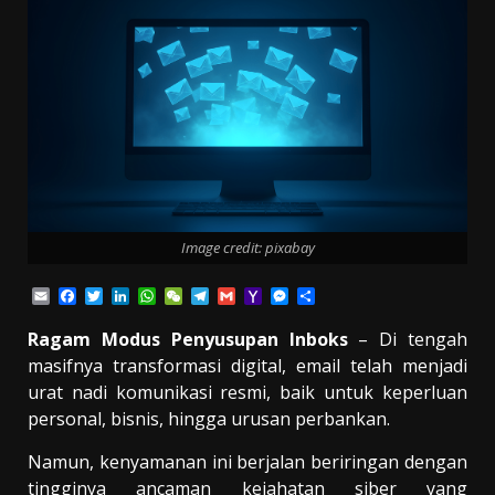
Image credit: pixabay
Email
Facebook
Twitter
LinkedIn
WhatsApp
WeChat
Telegram
Gmail
Yahoo
Messenger
Share
Mail
Ragam Modus Penyusupan Inboks
– Di tengah
masifnya transformasi digital, email telah menjadi
urat nadi komunikasi resmi, baik untuk keperluan
personal, bisnis, hingga urusan perbankan.
Namun, kenyamanan ini berjalan beriringan dengan
tingginya ancaman kejahatan siber yang