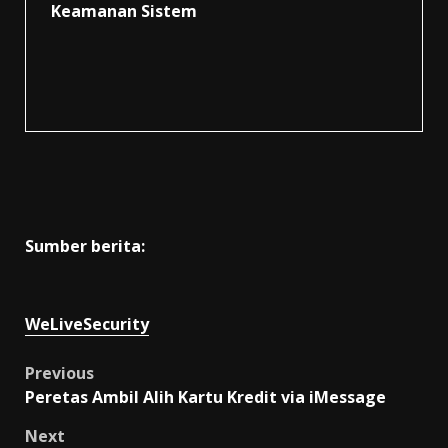
Keamanan Sistem
Sumber berita:
WeLiveSecurity
Post
Previous
Peretas Ambil Alih Kartu Kredit via iMessage
navigation
Next