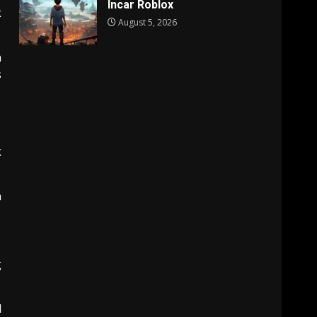
Incar Roblox
k
August 5, 2026
a
s
k
n
g
l