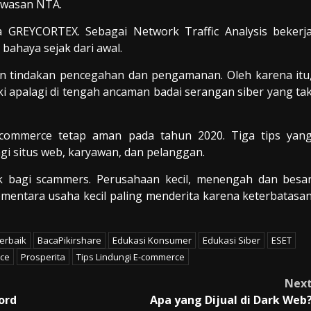
gawasan NTA.
a GREYCORTEX. Sebagai Network Traffic Analysis bekerj
 bahaya sejak dari awal.
 tindakan pencegahan dan pengamanan. Oleh karena itu
ki apalagi di tengah ancaman badai serangan siber yang ta
commerce tetap aman pada tahun 2020. Tiga tips yan
gi situs web, karyawan, dan pelanggan.
yak bagi scammers. Perusahaan kecil, menengah dan besa
mentara usaha kecil paling menderita karena keterbatasa
Terbaik
BacaPikirshare
Edukasi Konsumer
Edukasi Siber
ESET
ce
Prosperita
Tips Lindungi E-commerce
Nex
ord
Apa yang Dijual di Dark Web