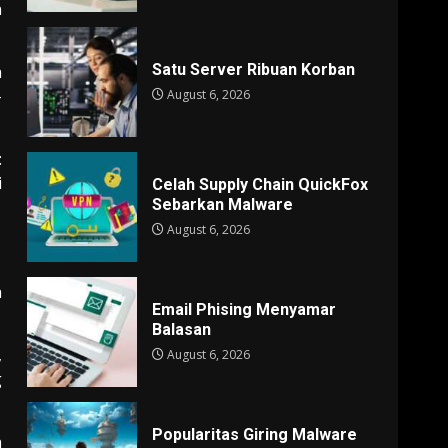
n
Satu Server Ribuan Korban
a
-
August 6, 2026
:
i
Celah Supply Chain QuickFox
Sebarkan Malware
August 6, 2026
a
Email Phising Menyamar
Balasan
,
August 6, 2026
g
Popularitas Giring Malware
h