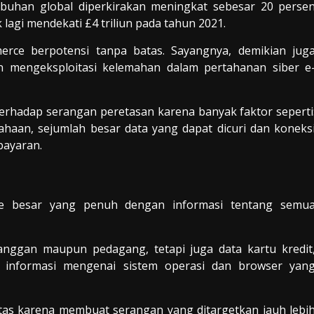
buhan global diperkirakan meningkat sebesar 20 perse
k lagi mendekati £4 triliun pada tahun 2021.
rce berpotensi tanpa batas. Sayangnya, demikian jug
 mengeksploitasi kelemahan dalam pertahanan siber e
 terhadap serangan peretasan karena banyak faktor
seperti
haan, sejumlah besar data yang dapat dicuri dan koneks
bayaran.
ase besar yang penuh dengan informasi tentang semu
langgan maupun pedagang, tetapi juga data kartu kredit
ti informasi mengenai sistem operasi dan browser yan
etas karena membuat serangan yang ditargetkan jauh lebi