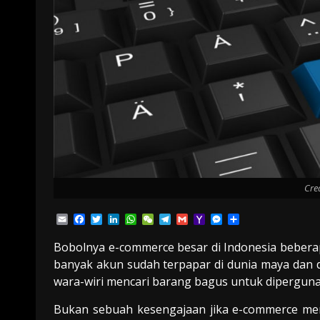
Cre
Email
Facebook
Twitter
LinkedIn
WhatsApp
WeChat
Telegram
Gmail
Yahoo
Messenger
Share
Mail
Bobolnya e-commerce besar di Indonesia beber
banyak akun sudah terpapar di dunia maya dan d
wara-wiri mencari barang bagus untuk dipergun
Bukan sebuah kesengajaan jika e-commerce men