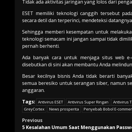
Tidak ada aktivitas jaringan yang lolos dari pen
ESET memiliki teknologi canggih tersebut pad
secara detil dan terperinci, mendeteksi datangnya
Sehingga memberi kesempatan untuk melakukan
teknologi semacam ini jangan sampai tidak dimili
pernah berhenti.
Ada banyak cara untuk menjaga situs web e-
disebutkan di sini akan membantu Anda melindun
Besar kecilnya bisnis Anda tidak berarti ban
semua beresiko untuk serangan siber, namun se
anggaran.
Tags:
Antivirus ESET
Antivirus Super Ringan
Antivirus 
GreyCortex
News prosperita
Penyebab Bobol E-commer
Post
Previous
5 Kesalahan Umum Saat Menggunakan Passw