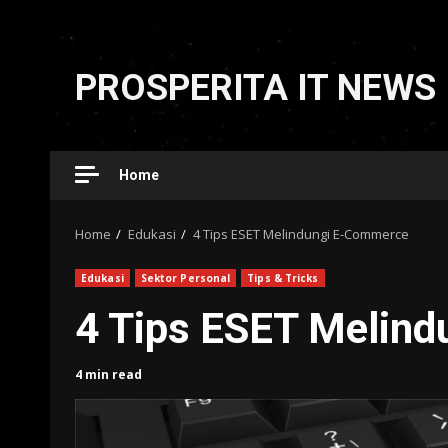
Skip
to
PROSPERITA IT NEWS
content
Home
Home
Edukasi
4 Tips ESET Melindungi E-Commerce
Edukasi
Sektor Personal
Tips & Tricks
4 Tips ESET Melin
4 min read