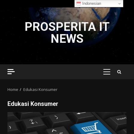
Indonesian
Skip
to
PROSPERITA IT
content
NEWS
PRIMARY
MENU
Home
Edukasi Konsumer
Edukasi Konsumer