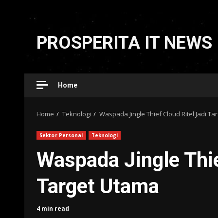
Skip
to
PROSPERITA IT NEWS
content
Home
Home
Teknologi
Waspada Jingle Thief Cloud Ritel Jadi Ta
Sektor Personal
Teknologi
Waspada Jingle Thie
Target Utama
4 min read