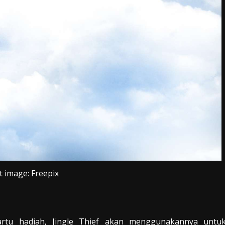
t image: Freepix
artu hadiah, Jingle Thief akan menggunakannya untu