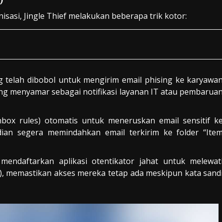
sasi, Jingle Thief melakukan beberapa trik kotor:
elah dibobol untuk mengirim email phising ke karyawa
ering menyamar sebagai notifikasi layanan IT atau pembarua
ox rules) otomatis untuk meneruskan email sensitif k
ian segera memindahkan email terkirim ke folder “Ite
ndaftarkan aplikasi otentikator jahat untuk melewat
A), memastikan akses mereka tetap ada meskipun kata sand