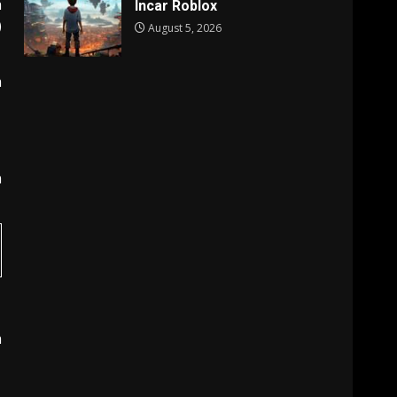
h
Incar Roblox
)
August 5, 2026
a
a
a