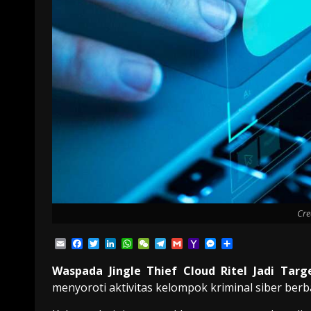
Cre
Email
Facebook
Twitter
LinkedIn
WhatsApp
WeChat
Telegram
Gmail
Yahoo
Messenger
Share
Mail
Waspada Jingle Thief Cloud Ritel Jadi Tar
menyoroti aktivitas kelompok kriminal siber berba