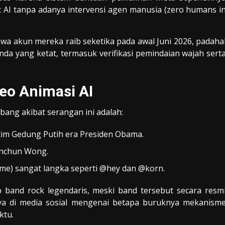
t AI tanpa adanya intervensi agen manusia (zero humans i
a akun mereka raib seketika pada awal Juni 2026, padaha
a yang ketat, termasuk verifikasi pemindaian wajah sert
eo Animasi AI
bang akibat serangan ini adalah:
tim Gedung Putih era Presiden Obama.
Manchun Wong.
e) sangat langka seperti @hey dan @korn.
 band rock legendaris, meski band tersebut secara resm
ya di media sosial mengenai betapa buruknya mekanism
ktu.