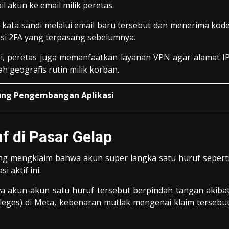
l akun ke email milik peretas.
g kata sandi melalui email baru tersebut dan menerima kod
si 2FA yang terpasang sebelumnya.
si, peretas juga memanfaatkan layanan VPN agar alamat I
h geografis rutin milik korban.
tung Pengembangan Aplikasi
f di Pasar Gelap
ing mengklaim bahwa akun super langka satu huruf sepert
i aktif ini.
a akun-akun satu huruf tersebut berpindah tangan akiba
vileges) di Meta, kebenaran mutlak mengenai klaim tersebu