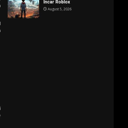
Incar Roblox
n
August 5, 2026
l
a
i
e