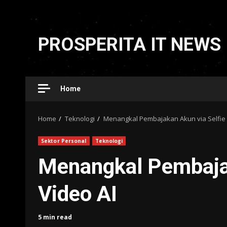
Skip
to
PROSPERITA IT NEWS
content
Home
Home
Teknologi
Menangkal Pembajakan Akun via Selfie 
Sektor Personal
Teknologi
Menangkal Pembajak
Video AI
5 min read