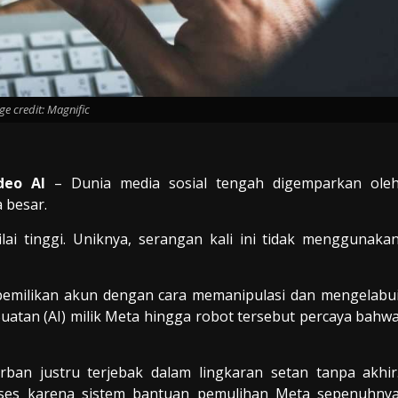
e credit: Magnific
deo AI
– Dunia media sosial tengah digemparkan ole
 besar.
ai tinggi. Uniknya, serangan kali ini tidak menggunaka
epemilikan akun dengan cara memanipulasi dan mengelabu
atan (AI) milik Meta hingga robot tersebut percaya bahw
orban justru terjebak dalam lingkaran setan tanpa akhir
kses karena sistem bantuan pemulihan Meta sepenuhny