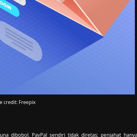
 credit: Freepix
na dibobol. PayPal sendiri tidak diretas; penjahat hany