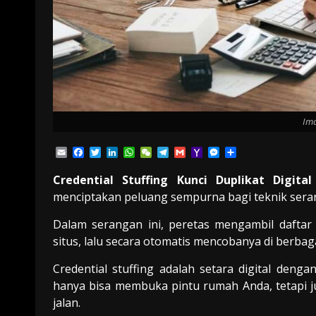
Ima
Email
Facebook
Twitter
LinkedIn
WhatsApp
WeChat
Telegram
Gmail
Yahoo
Messenger
Share
Mail
Credential Stuffing Kunci Duplikat Digita
menciptakan peluang sempurna bagi teknik serang
Dalam serangan ini, peretas mengambil dafta
situs, lalu secara otomatis mencobanya di berbaga
Credential stuffing adalah setara digital den
hanya bisa membuka pintu rumah Anda, tetapi ju
jalan.