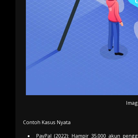
Image
Contoh Kasus Nyata
PayPal (2022): Hampir 35.000 akun penggu