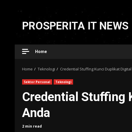
Skip
to
PROSPERITA IT NEWS
content
Home
Home
Teknologi
Credential Stuffing Kunci Duplikat Digita
Sektor Personal
Teknologi
Credential Stuffing 
Anda
2 min read