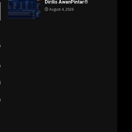
Dirilis AwanPintar®
August 4, 2026
a
a
i
u