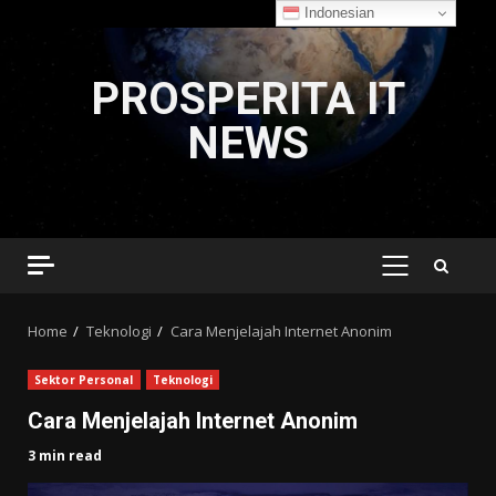
Indonesian
Skip
to
PROSPERITA IT
content
NEWS
PRIMARY
MENU
Home
Teknologi
Cara Menjelajah Internet Anonim
Sektor Personal
Teknologi
Cara Menjelajah Internet Anonim
3 min read