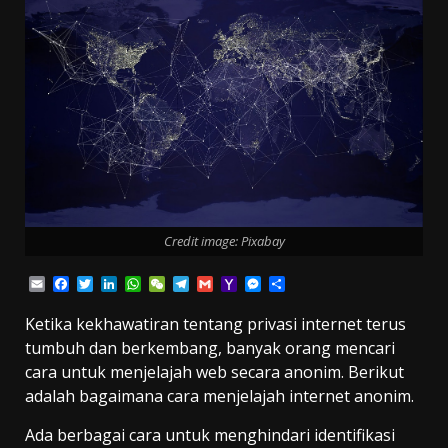
Credit image: Pixabay
Email
Facebook
Twitter
LinkedIn
WhatsApp
WeChat
Telegram
Gmail
Yahoo
Messenger
Share
Mail
Ketika kekhawatiran tentang privasi internet terus
tumbuh dan berkembang, banyak orang mencari
cara untuk menjelajah web secara anonim. Berikut
adalah bagaimana cara menjelajah internet anonim.
Ada berbagai cara untuk menghindari identifikasi