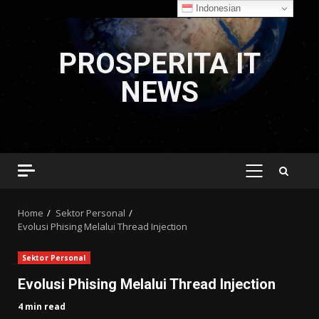
Indonesian
Skip
to
PROSPERITA IT
content
NEWS
PRIMARY
MENU
Home
Sektor Personal
Evolusi Phising Melalui Thread Injection
Sektor Personal
Evolusi Phising Melalui Thread Injection
4 min read