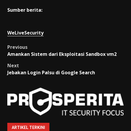
Sumber berita:
WeLiveSecurity
Post
Previous
Amankan Sistem dari Eksploitasi Sandbox vm2
navigation
Next
Jebakan Login Palsu di Google Search
ARTIKEL TERKINI