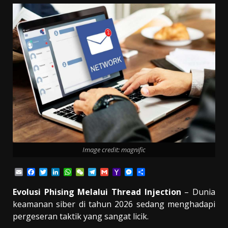
Image credit: magnific
Email
Facebook
Twitter
LinkedIn
WhatsApp
WeChat
Telegram
Gmail
Yahoo
Messenger
Share
Mail
Evolusi Phising Melalui Thread Injection
– Dunia
keamanan siber di tahun 2026 sedang menghadapi
pergeseran taktik yang sangat licik.