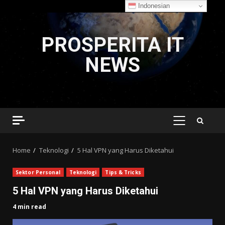
Indonesian
Skip
to
PROSPERITA IT
content
NEWS
PRIMARY
MENU
Home
Teknologi
5 Hal VPN yang Harus Diketahui
Sektor Personal
Teknologi
Tips & Tricks
5 Hal VPN yang Harus Diketahui
4 min read