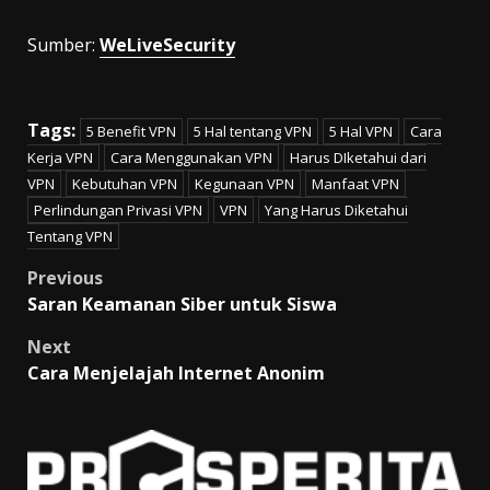
Sumber:
WeLiveSecurity
Tags:
5 Benefit VPN
5 Hal tentang VPN
5 Hal VPN
Cara
Kerja VPN
Cara Menggunakan VPN
Harus DIketahui dari
VPN
Kebutuhan VPN
Kegunaan VPN
Manfaat VPN
Perlindungan Privasi VPN
VPN
Yang Harus Diketahui
Tentang VPN
Post
Previous
Saran Keamanan Siber untuk Siswa
navigation
Next
Cara Menjelajah Internet Anonim