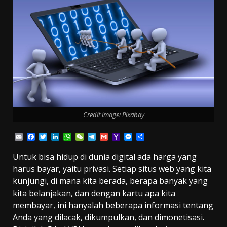
Credit image: Pixabay
Email
Facebook
Twitter
LinkedIn
WhatsApp
WeChat
Telegram
Gmail
Yahoo
Messenger
Share
Mail
Untuk bisa hidup di dunia digital ada harga yang
harus bayar, yaitu privasi. Setiap situs web yang kita
kunjungi, di mana kita berada, berapa banyak yang
kita belanjakan, dan dengan kartu apa kita
membayar, ini hanyalah beberapa informasi tentang
Anda yang dilacak, dikumpulkan, dan dimonetisasi.