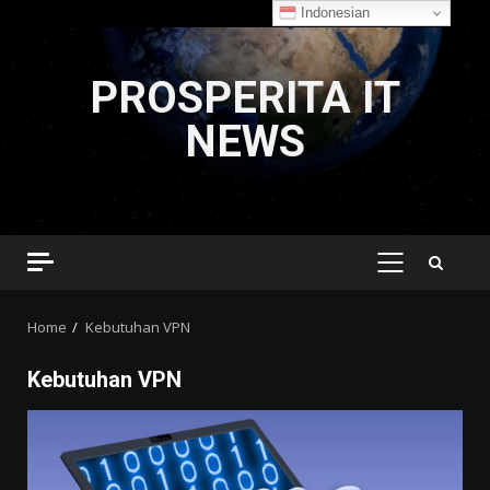
Indonesian
Skip
to
PROSPERITA IT
content
NEWS
PRIMARY
MENU
Home
Kebutuhan VPN
Kebutuhan VPN