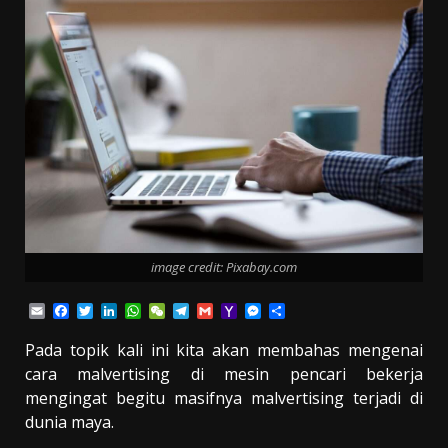
image credit: Pixabay.com
Email
Facebook
Twitter
LinkedIn
WhatsApp
WeChat
Telegram
Gmail
Yahoo
Messenger
Share
Mail
Pada topik kali ini kita akan membahas mengenai
cara malvertising di mesin pencari bekerja
mengingat begitu masifnya malvertising terjadi di
dunia maya.