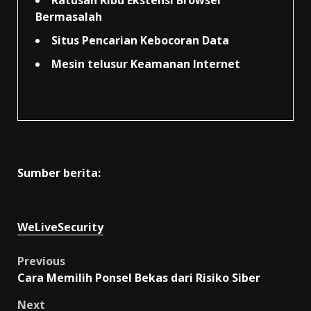
Ratusan Ribu Ekstensi Browser
Bermasalah
Situs Pencarian Kebocoran Data
Mesin telusur Keamanan Internet
Sumber berita:
WeLiveSecurity
Post
Previous
Cara Memilih Ponsel Bekas dari Risiko Siber
navigation
Next