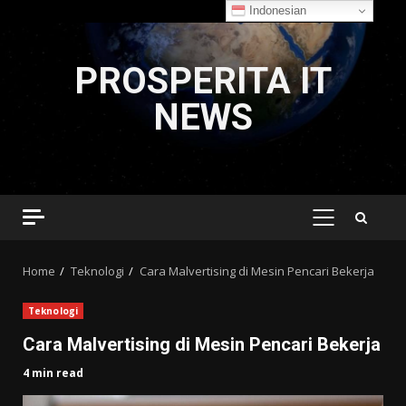
Indonesian
Skip
to
PROSPERITA IT
content
NEWS
PRIMARY
MENU
Home
Teknologi
Cara Malvertising di Mesin Pencari Bekerja
Teknologi
Cara Malvertising di Mesin Pencari Bekerja
4 min read