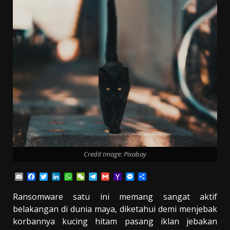
Credit Image: Pixabay
Email
Facebook
Twitter
LinkedIn
WhatsApp
WeChat
Telegram
Gmail
Yahoo
Messenger
Share
Mail
Ransomware satu ini memang sangat aktif
belakangan di dunia maya, diketahui demi menjebak
korbannya kucing hitam pasang iklan jebakan