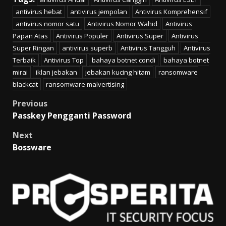
antivirus hebat
antivirus jempolan
Antivirus Komprehensif
antivirus nomor satu
Antivirus Nomor Wahid
Antivirus
Papan Atas
Antivirus Populer
Antivirus Super
Antivirus
Super Ringan
antivirus superb
Antivirus Tangguh
Antivirus
Terbaik
Antivirus Top
bahaya botnet condi
bahaya botnet
mirai
iklan jebakan
jebakan kucing hitam
ransomware
blackcat
ransomware malvertising
Post
Previous
Passkey Pengganti Password
navigation
Next
Bossware