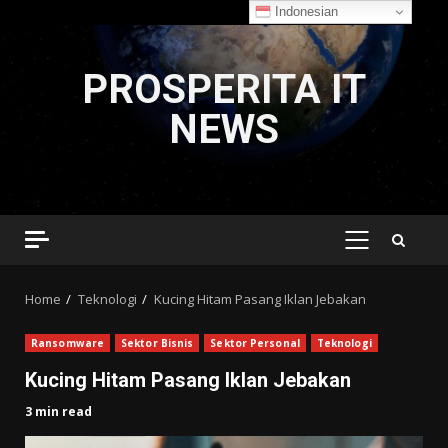
Indonesian
Skip
to
PROSPERITA IT
content
NEWS
PRIMARY
MENU
Home
Teknologi
Kucing Hitam Pasang Iklan Jebakan
Ransomware
Sektor Bisnis
Sektor Personal
Teknologi
Kucing Hitam Pasang Iklan Jebakan
3 min read