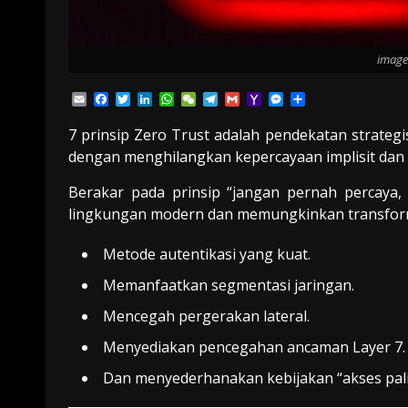
image
Email
Facebook
Twitter
LinkedIn
WhatsApp
WeChat
Telegram
Gmail
Yahoo
Messenger
Share
Mail
7 prinsip Zero Trust adalah pendekatan strate
dengan menghilangkan kepercayaan implisit dan te
Berakar pada prinsip “jangan pernah percaya, s
lingkungan modern dan memungkinkan transform
Metode autentikasi yang kuat.
Memanfaatkan segmentasi jaringan.
Mencegah pergerakan lateral.
Menyediakan pencegahan ancaman Layer 7.
Dan menyederhanakan kebijakan “akses paling