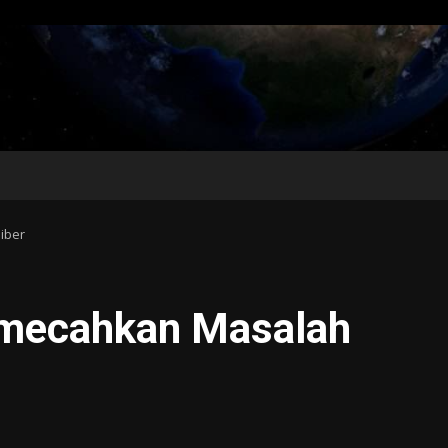
iber
emecahkan Masalah