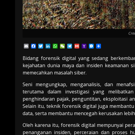
Cre
Email
Facebook
Twitter
LinkedIn
WhatsApp
WeChat
Telegram
Gmail
Yahoo
Messenger
Share
Mail
Bidang forensik digital yang sedang berkemb
kejahatan dunia maya dan insiden keamanan sib
memecahkan masalah siber.
Seni mengungkap, menganalisis, dan menafsi
terutama dalam investigasi yang melibatka
penghindaran pajak, penguntitan, eksploitasi an
Selain itu, teknik forensik digital juga memb
data, serta membantu mencegah kerusakan lebih l
Oleh karena itu, forensik digital mempunyai per
penanganan insiden, perceraian dan proses h