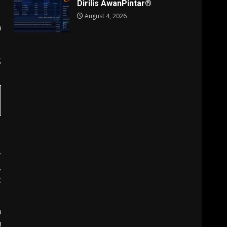
Dirilis AwanPintar®
August 4, 2026
n
g
r
,
t
a
u