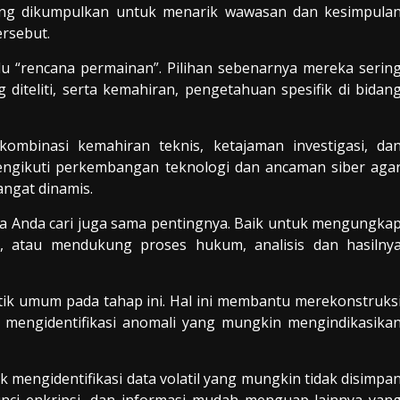
 yang dikumpulkan untuk menarik wawasan dan kesimpula
ersebut.
 “rencana permainan”. Pilihan sebenarnya mereka serin
g diteliti, serta kemahiran, pengetahuan spesifik di bidan
ombinasi kemahiran teknis, ketajaman investigasi, da
 mengikuti perkembangan teknologi dan ancaman siber aga
angat dinamis.
nya Anda cari juga sama pentingnya. Baik untuk mengungka
ber, atau mendukung proses hukum, analisis dan hasilny
tik umum pada tahap ini. Hal ini membantu merekonstruks
n mengidentifikasi anomali yang mungkin mengindikasika
mengidentifikasi data volatil yang mungkin tidak disimpa
kunci enkripsi, dan informasi mudah menguap lainnya yan