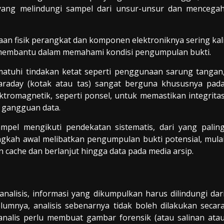
yang melindungi sampel dari unsur-unsur dan mencega
n fisik perangkat dan komponen elektroniknya sering kal
embantu dalam memahami kondisi pengumpulan bukti.
atuhi tindakan ketat seperti penggunaan sarung tangan
 Faraday (kotak atau tas) sangat berguna khususnya pad
tromagnetik, seperti ponsel, untuk memastikan integrita
u gangguan data.
ampel mengikuti pendekatan sistematis, dari yang palin
Langkah awal melibatkan pengumpulan bukti potensial, mula
 cache dan berlanjut hingga data pada media arsip.
alisis, informasi yang dikumpulkan harus dilindungi dar
umnya, analisis sebenarnya tidak boleh dilakukan secar
 analis perlu membuat gambar forensik (atau salinan ata