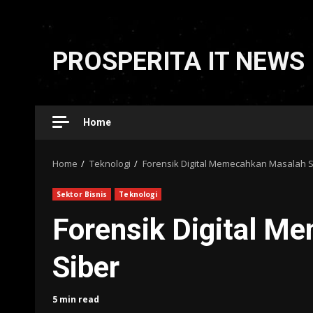
Skip
to
PROSPERITA IT NEWS
content
Home
Home
Teknologi
Forensik Digital Memecahkan Masalah S
Sektor Bisnis
Teknologi
Forensik Digital M
Siber
5 min read