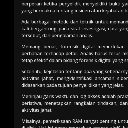
berperan ketika penyelidik menyelidiki bukti
yang bermakna tentang insiden atau kejahatan t
Ada berbagai metode dan teknik untuk memandu
kali bergantung pada sifat investigasi, data yan
tersebut, dan pengalaman analis.
Memang benar, forensik digital memerlukan k
perhatian terhadap detail. Analis harus terus
tetap efektif dalam bidang forensik digital yang s
Selain itu, kejelasan tentang apa yang sebenar
aktivitas jahat, mengidentifikasi ancaman si
didasarkan pada tujuan penyelidikan yang jelas.
Meninjau garis waktu dan log akses adalah prak
peristiwa, menetapkan rangkaian tindakan, da
aktivitas jahat.
Misalnya, pemeriksaan RAM sangat penting untuk 
di disk. Hal ini dapat mencakup proses aktif, 