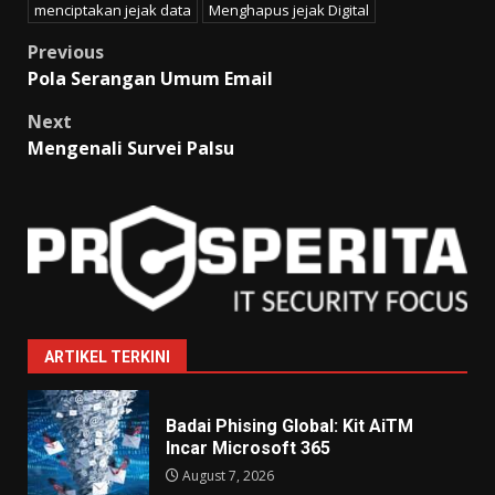
menciptakan jejak data
Menghapus jejak Digital
Post
Previous
Pola Serangan Umum Email
navigation
Next
Mengenali Survei Palsu
ARTIKEL TERKINI
Badai Phising Global: Kit AiTM
Incar Microsoft 365
August 7, 2026