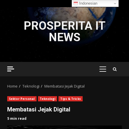
Indonesian
Skip
to
PROSPERITA IT
content
NEWS
PRIMARY
MENU
Home
Teknologi
Membatasi Jejak Digital
Sektor Personal
Teknologi
Tips & Tricks
Membatasi Jejak Digital
5 min read