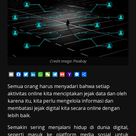
Credit image: Pixabay
Email
Facebook
Twitter
LinkedIn
WhatsApp
WeChat
Telegram
Gmail
Yahoo
Messenger
Share
Mail
Semua orang harus menyadari bahwa setiap
aktivitas online kita menciptakan jejak data dan oleh
karena itu, kita perlu mengelola informasi dan
membatasi jejak digital kita secara online dengan
lebih baik.
Semakin sering menjalani hidup di dunia digital,
seperti masuk ke platform media sosial untuk