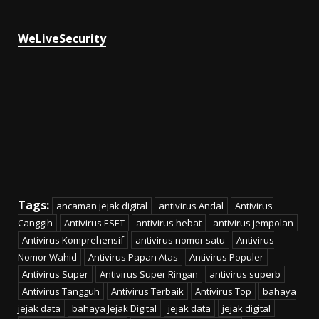
WeLiveSecurity
Tags:
ancaman jejak digital
antivirus Andal
Antivirus
Canggih
Antivirus ESET
antivirus hebat
antivirus jempolan
Antivirus Komprehensif
antivirus nomor satu
Antivirus
Nomor Wahid
Antivirus Papan Atas
Antivirus Populer
Antivirus Super
Antivirus Super Ringan
antivirus superb
Antivirus Tangguh
Antivirus Terbaik
Antivirus Top
bahaya
jejak data
bahaya Jejak Digital
jejak data
jejak digital