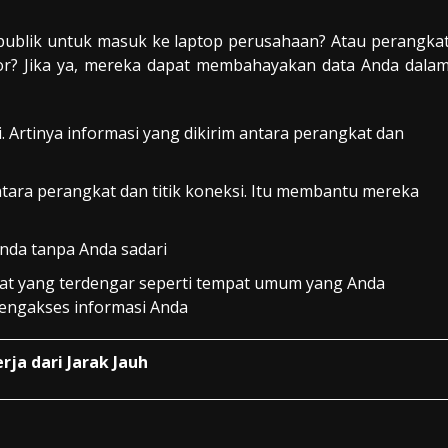
publik untuk masuk ke laptop perusahaan? Atau perangka
tor? Jika ya, mereka dapat membahayakan data Anda dala
i. Artinya informasi yang dikirim antara perangkat dan
tara perangkat dan titik koneksi. Itu membantu mereka
nda tanpa Anda sadari
hat yang terdengar seperti tempat umum yang Anda
mengakses informasi Anda
ja dari Jarak Jauh