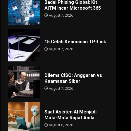
Badai Phising Global: Kit
AiTM Incar Microsoft 365
August 7, 2026
15 Celah Keamanan TP-Link
August 7, 2026
Dilema CISO: Anggaran vs
Keamanan Siber
August 7, 2026
Saat Asisten AI Menjadi
Mata-Mata Rapat Anda
August 6, 2026