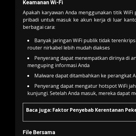
Keamanan Wi-Fi
Apakah karyawan Anda menggunakan titik WiFi 
pribadi untuk masuk ke akun kerja di luar kan
berbagai cara:
Banyak jaringan WiFi publik tidak terenkrips
router nirkabel lebih mudah diakses
Penyerang dapat menempatkan dirinya di an
menguping informasi Anda
Malware dapat ditambahkan ke perangkat A
Penyerang dapat mengatur hotspot WiFi ja
kunjungi. Setelah Anda masuk, mereka dapat 
Baca juga:
Faktor Penyebab Kerentanan Peker
File Bersama