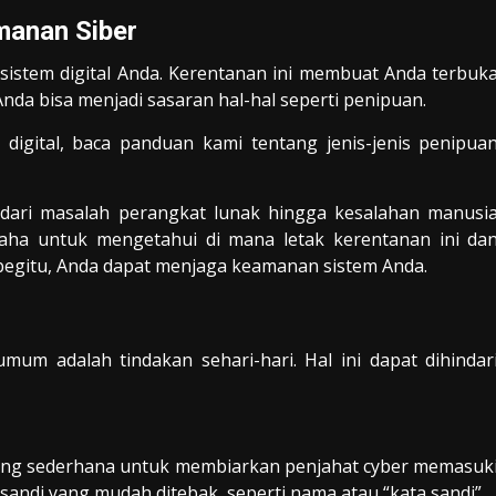
manan Siber
istem digital Anda. Kerentanan ini membuat Anda terbuk
nda bisa menjadi sasaran hal-hal seperti penipuan.
 digital, baca panduan kami tentang jenis-jenis penipua
 dari masalah perangkat lunak hingga kesalahan manusi
saha untuk mengetahui di mana letak kerentanan ini da
begitu, Anda dapat menjaga keamanan sistem Anda.
mum adalah tindakan sehari-hari. Hal ini dapat dihindar
aling sederhana untuk membiarkan penjahat cyber memasuk
sandi yang mudah ditebak, seperti nama atau “kata sandi”.