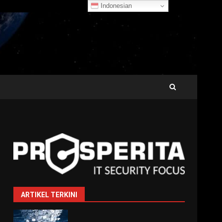
Indonesian
ARTIKEL TERKINI