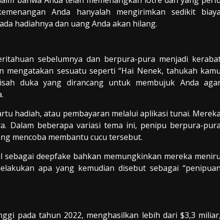
laim bahwa Anda telah memenangkan lotre dan yang perl
emenangan Anda hanyalah mengirimkan sedikit biay
 ada hadiahnya dan uang Anda akan hilang.
itahuan sebelumnya dan berpura-pura menjadi keraba
n mengatakan sesuatu seperti “Hai Nenek, tahukah kam
 kisah duka yang dirancang untuk membujuk Anda aga
.
tu hadiah, atau pembayaran melalui aplikasi tunai. Merek
 Dalam beberapa variasi tema ini, penipu berpura-pur
 yang mencoba membantu cucu tersebut.
nal sebagai deepfake bahkan memungkinkan mereka menir
elakukan apa yang kemudian disebut sebagai “penipua
ggi pada tahun 2022, menghasilkan lebih dari $3,3 miliar