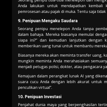
Seorang penipu tiba-tiba menelepon dan mengk
Anda lakukan untuk mendapatkan kembali k
pemrosesan atau pajak di muka. Tentu saja tidak
9. Penipuan Mengaku Saudara
Seorang penipu menelepon Anda tanpa pember
dalam bahaya. Mereka biasanya memulai denga
siapa ini?” dan kemudian lanjutkan dengan
memberikan uang tunai untuk membantu mereka
Biasanya mereka akan meminta transfer uang, kar
mungkin meminta Anda merahasiakan semuanya.
menjadi petugas polisi, dokter, atau pengacara
Kemajuan dalam perangkat lunak AI yang dike
suara cucu Anda dengan lebih akurat untuk m
penculikan virtual”.
10. Penipuan Investasi
Penjahat dunia maya yang berpenghasilan tertin