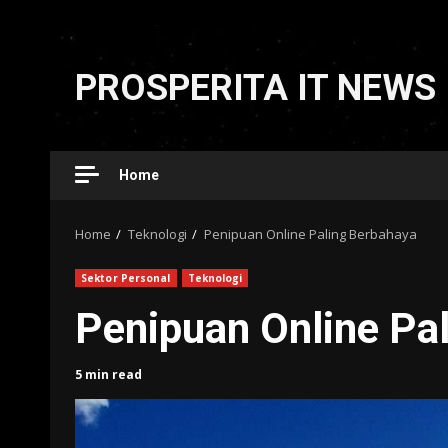
Skip
to
PROSPERITA IT NEWS
content
Home
Home
Teknologi
Penipuan Online Paling Berbahaya
Sektor Personal
Teknologi
Penipuan Online Pa
5 min read