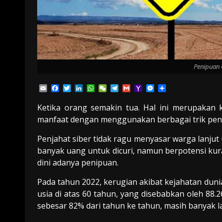
Penipuan 
Email
Facebook
Twitter
LinkedIn
WhatsApp
WeChat
Telegram
Gmail
Yahoo
Messenger
Share
Mail
Ketika orang semakin tua. Hal ini merupakan k
manfaat dengan menggunakan berbagai trik peni
Penjahat siber tidak ragu menyasar warga lanjut
banyak uang untuk dicuri, namun berpotensi kur
dini adanya penipuan.
Pada tahun 2022, kerugian akibat kejahatan duni
usia di atas 60 tahun, yang disebabkan oleh 88.
sebesar 82% dari tahun ke tahun, masih banyak la