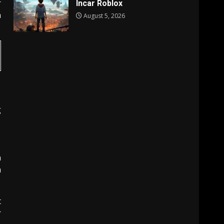
r
Incar Roblox
n
August 5, 2026
g
n
a
t
r