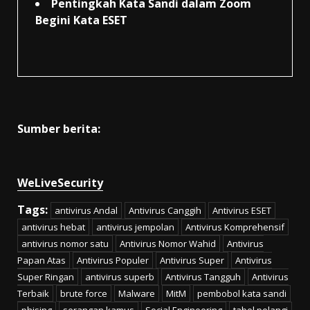
Pentingkah Kata Sandi dalam Zoom
Begini Kata ESET
Sumber berita:
WeLiveSecurity
Tags:
antivirus Andal
Antivirus Canggih
Antivirus ESET
antivirus hebat
antivirus jempolan
Antivirus Komprehensif
antivirus nomor satu
Antivirus Nomor Wahid
Antivirus
Papan Atas
Antivirus Populer
Antivirus Super
Antivirus
Super Ringan
antivirus superb
Antivirus Tangguh
Antivirus
Terbaik
brute force
Malware
MitM
pembobol kata sandi