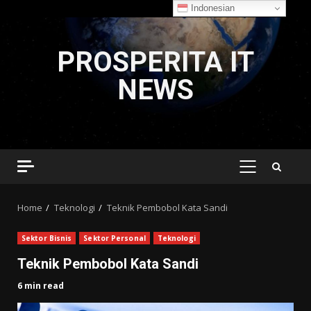
Indonesian
Skip
to
PROSPERITA IT
content
NEWS
PRIMARY
MENU
Home
Teknologi
Teknik Pembobol Kata Sandi
Sektor Bisnis
Sektor Personal
Teknologi
Teknik Pembobol Kata Sandi
6 min read