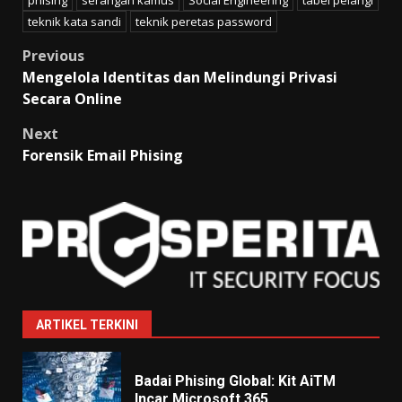
phising
serangan kamus
Social Engineering
tabel pelangi
teknik kata sandi
teknik peretas password
Post
Previous
Mengelola Identitas dan Melindungi Privasi
navigation
Secara Online
Next
Forensik Email Phising
ARTIKEL TERKINI
Badai Phising Global: Kit AiTM
Incar Microsoft 365