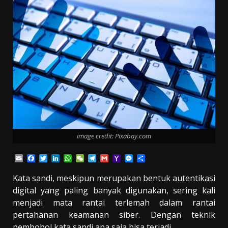
image credit: Pixabay.com
Email
Facebook
Twitter
LinkedIn
WhatsApp
WeChat
Telegram
Gmail
Yahoo
Messenger
Share
Mail
Kata sandi, meskipun merupakan bentuk autentikasi
digital yang paling banyak digunakan, sering kali
menjadi mata rantai terlemah dalam rantai
pertahanan keamanan siber. Dengan teknik
pembobol kata sandi apa saja bisa terjadi.