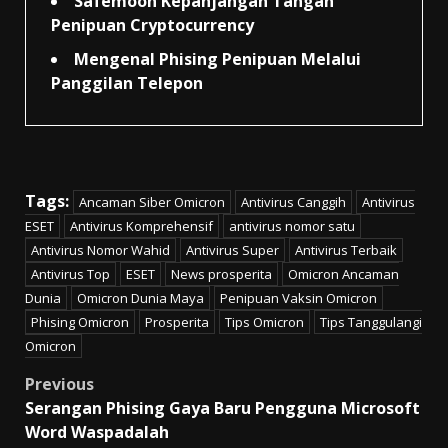
Safemoon Kepanjangan Tangan
Penipuan Cryptocurrency
Mengenal Phising Penipuan Melalui
Panggilan Telepon
Tags:
Ancaman Siber Omicron
Antivirus Canggih
Antivirus
ESET
Antivirus Komprehensif
antivirus nomor satu
Antivirus Nomor Wahid
Antivirus Super
Antivirus Terbaik
Antivirus Top
ESET
News prosperita
Omicron Ancaman
Dunia
Omicron Dunia Maya
Penipuan Vaksin Omicron
Phising Omicron
Prosperita
Tips Omicron
Tips Tanggulangi
Omicron
Post
Previous
Serangan Phising Gaya Baru Pengguna Microsoft
navigation
Word Waspadalah