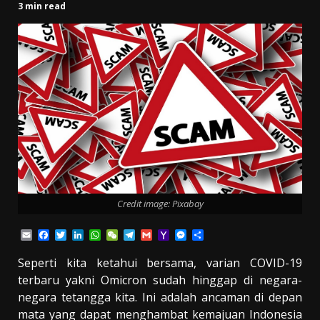
3 min read
Credit image: Pixabay
Email
Facebook
Twitter
LinkedIn
WhatsApp
WeChat
Telegram
Gmail
Yahoo
Messenger
Share
Mail
Seperti kita ketahui bersama, varian COVID-19
terbaru yakni Omicron sudah hinggap di negara-
negara tetangga kita. Ini adalah ancaman di depan
mata yang dapat menghambat kemajuan Indonesia