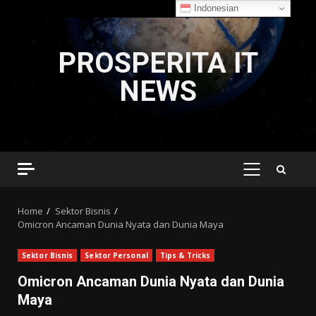
Indonesian
Skip
to
PROSPERITA IT
content
NEWS
PRIMARY
MENU
Home
Sektor Bisnis
Omicron Ancaman Dunia Nyata dan Dunia Maya
Sektor Bisnis
Sektor Personal
Tips & Tricks
Omicron Ancaman Dunia Nyata dan Dunia
Maya