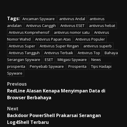
Tags:
Ancaman Spyware
antivirus Andal
antivirus
andalan
Antivirus Canggih
Antivirus ESET
antivirus hebat
Antivirus Komprehensif
antivirus nomor satu
Antivirus
Nomor Wahid
Antivirus Papan Atas
Antivirus Populer
Antivirus Super
Antivirus Super Ringan
antivirus superb
Antivirus Tangguh
Antivirus Terbaik
Antivirus Top
Bahaya
Serangan Spyware
ESET
Mitigasi Spyware
News
prosperita
Penyebab Spyware
Prosperita
Tips Hadapi
Spyware
Post
Previous
RedLine Alasan Kenapa Menyimpan Data di
navigation
Browser Berbahaya
Next
Backdoor PowerShell Prakarsai Serangan
Log4Shell Terbaru