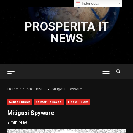
Indonesian
Skip
to
PROSPERITA IT
content
NEWS
PRIMARY
MENU
Home
Sektor Bisnis
Mitigasi Spyware
Sektor Bisnis
Sektor Personal
Tips & Tricks
Mitigasi Spyware
2 min read