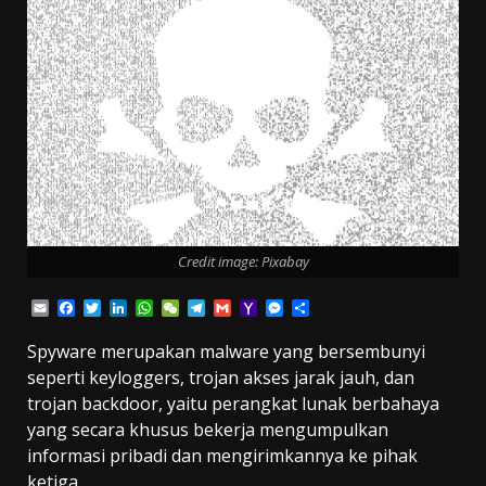
Credit image: Pixabay
Email
Facebook
Twitter
LinkedIn
WhatsApp
WeChat
Telegram
Gmail
Yahoo
Messenger
Share
Mail
Spyware merupakan malware yang bersembunyi
seperti keyloggers, trojan akses jarak jauh, dan
trojan backdoor, yaitu perangkat lunak berbahaya
yang secara khusus bekerja mengumpulkan
informasi pribadi dan mengirimkannya ke pihak
ketiga.