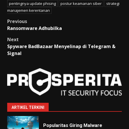
pentingnya update phising
postur keamanan siber
strategi
manajemen kerentanan
Post
Previous
Ransomware Adhubilka
navigation
Next
Spyware BadBazaar Menyelinap di Telegram &
Signal
ARTIKEL TERKINI
Popularitas Giring Malware