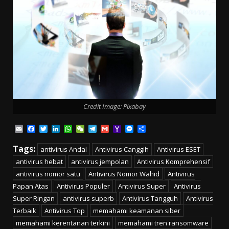
Credit Image: Pixabay
Email
Facebook
Twitter
LinkedIn
WhatsApp
WeChat
Telegram
Gmail
Yahoo
Messenger
Share
Mail
Tags:
antivirus Andal
Antivirus Canggih
Antivirus ESET
antivirus hebat
antivirus jempolan
Antivirus Komprehensif
antivirus nomor satu
Antivirus Nomor Wahid
Antivirus
Papan Atas
Antivirus Populer
Antivirus Super
Antivirus
Super Ringan
antivirus superb
Antivirus Tangguh
Antivirus
Terbaik
Antivirus Top
memahami keamanan siber
memahami kerentanan terkini
memahami tren ransomware