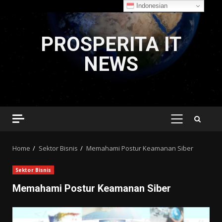
Indonesian
Skip
to
PROSPERITA IT
content
NEWS
PRIMARY
MENU
Home
Sektor Bisnis
Memahami Postur Keamanan Siber
Sektor Bisnis
Memahami Postur Keamanan Siber