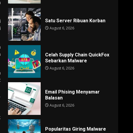
m
Satu Server Ribuan Korban
i
i
August 6, 2026
a
h
Celah Supply Chain QuickFox
Sebarkan Malware
August 6, 2026
n
t
Email Phising Menyamar
Balasan
T
August 6, 2026
k
Popularitas Giring Malware