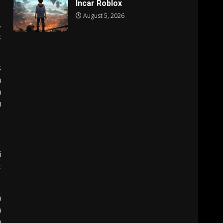
Incar Roblox
August 5, 2026
.
k
s
h
m
u
i
t
n
a
a