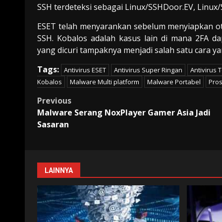
SSH terdeteksi sebagai Linux/SSHDoor.EV, Linux
ESET telah menyarankan sebelum menyiapkan ot
SSH. Kobalos adalah kasus lain di mana 2FA 
yang dicuri tampaknya menjadi salah satu cara y
Tags:
Antivirus ESET
Antivirus Super Ringan
Antivirus 
Kobalos
Malware Multi platform
Malware Portabel
Pros
Post
Previous
Malware Serang NoxPlayer Gamer Asia Jadi
navigation
Sasaran
LAINNYA