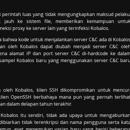
i perintah luas yang tidak mengungkapkan maksud pelaku
ak jauh ke sistem file, memberikan kemampuan untu
ksi proxy ke server lain yang terinfeksi Kobalos.
a bahwa kode untuk menjalankan server C&C ada di Kobalo
kan oleh Kobalos dapat diubah menjadi server C&C ole
ena alamat IP dan port server C&C di-hardcode ke dala
 sampel Kobalos baru yang menggunakan server C&C bar
 oleh Kobalos, klien SSH dikompromikan untuk mencur
ti klien OpenSSH berbahaya mana pun yang pernah terliha
n dalam delapan tahun terakhir.
Kobalos itu sendiri, tidak ada upaya untuk mengaburka
g dibiarkan tidak terenkripsi dan nama pengguna serta kat
k. Namun, eset menemukan varian baru yang berisi beberap