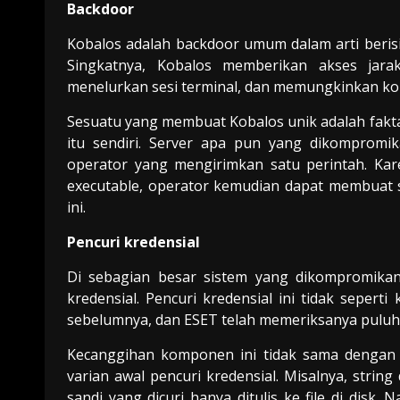
Backdoor
Kobalos adalah backdoor umum dalam arti beris
Singkatnya, Kobalos memberikan akses jar
menelurkan sesi terminal, dan memungkinkan kone
Sesuatu yang membuat Kobalos unik adalah fakt
itu sendiri. Server apa pun yang dikompromi
operator yang mengirimkan satu perintah. Kar
executable, operator kemudian dapat membuat
ini.
Pencuri kredensial
Di sebagian besar sistem yang dikompromikan
kredensial. Pencuri kredensial ini tidak seper
sebelumnya, dan ESET telah memeriksanya puluha
Kecanggihan komponen ini tidak sama dengan 
varian awal pencuri kredensial. Misalnya, strin
sandi yang dicuri hanya ditulis ke file di dis