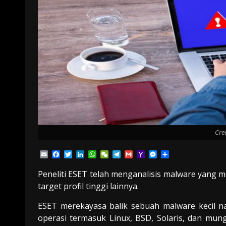
Cre
Email
Facebook
Twitter
LinkedIn
WhatsApp
WeChat
Telegram
Gmail
Yahoo
Messenger
Share
Mail
Peneliti ESET telah menganalisis malware yang me
target profil tinggi lainnya.
ESET merekayasa balik sebuah malware kecil 
operasi termasuk Linux, BSD, Solaris, dan mu