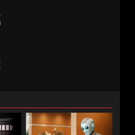
r
l
t
t