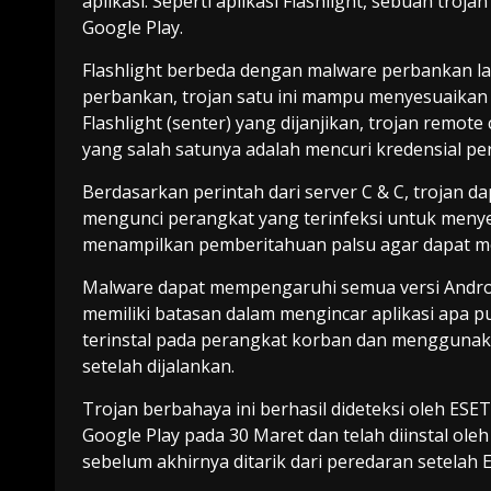
aplikasi. Seperti aplikasi Flashlight, sebuah tr
Google Play.
Flashlight berbeda dengan malware perbankan la
perbankan, trojan satu ini mampu menyesuaikan 
Flashlight (senter) yang dijanjikan, trojan remot
yang salah satunya adalah mencuri kredensial p
Berdasarkan perintah dari server C & C, trojan d
mengunci perangkat yang terinfeksi untuk meny
menampilkan pemberitahuan palsu agar dapat mel
Malware dapat mempengaruhi semua versi Androi
memiliki batasan dalam mengincar aplikasi apa 
terinstal pada perangkat korban dan menggunakan
setelah dijalankan.
Trojan berbahaya ini berhasil dideteksi oleh ESE
Google Play pada 30 Maret dan telah diinstal ole
sebelum akhirnya ditarik dari peredaran setelah E