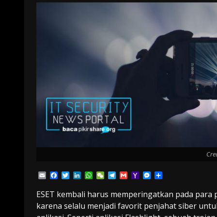
Cre
Email
Facebook
Twitter
LinkedIn
WhatsApp
WeChat
Telegram
Gmail
Yahoo
Messenger
Share
Mail
ESET kembali harus memperingatkan pada para 
karena selalu menjadi favorit penjahat siber un