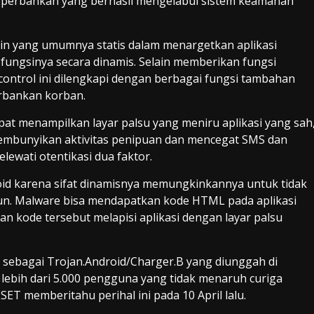
ojan perbankan yang berhasil mengelabui sistem keamanan
in yang umumnya statis dalam menargetkan aplikasi
fungsinya secara dinamis. Selain memberikan fungsi
e control ini dilengkapi dengan berbagai fungsi tambahan
erbankan korban.
apat menampilkan layar palsu yang meniru aplikasi yang sah
embunyikan aktivitas penipuan dan mencegat SMS dan
ewati otentikasi dua faktor.
d karena sifat dinamisnya memungkinkannya untuk tidak
pun. Malware bisa mendapatkan kode HTML pada aplikasi
 kode tersebut melapisi aplikasi dengan layar palsu
T sebagai Trojan.Android/Charger.B yang diunggah di
h lebih dari 5.000 pengguna yang tidak menaruh curiga
SET memberitahu perihal ini pada 10 April lalu.