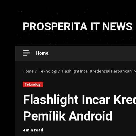
Skip
to
PROSPERITA IT NEWS
content
Home
Home
Teknologi
Flashlight Incar Kredensial Perbankan P
Teknologi
Flashlight Incar Kr
Pemilik Android
4 min read