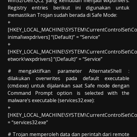
Win32/Delf.QCZ yang kemudian menjadi wxpdrivers.
Registry entries berikut ini digunakan untuk
memastikan Trojan sudah berada di Safe Mode:
+
[HKEY_LOCAL_MACHINE\SYSTEM\CurrentControlSet\Co
inimal\wxpdrivers] “(Default)” = “Service”
+
[HKEY_LOCAL_MACHINE\SYSTEM\CurrentControlSet\Co
etwork\wxpdrivers] “(Default)” = “Service”
# mengaktifkan parameter AlternateShell :
dilakukan overwrites pada default executable
(cmd.exe) untuk dijalankan saat Safe mode dengan
Command Prompt option is selected with the
malware’s executable (services32.exe):
+
[HKEY_LOCAL_MACHINE\SYSTEM\CurrentControlSet\Cont
= “services32.exe”
# Trojan memperoleh data dan perintah dari remote