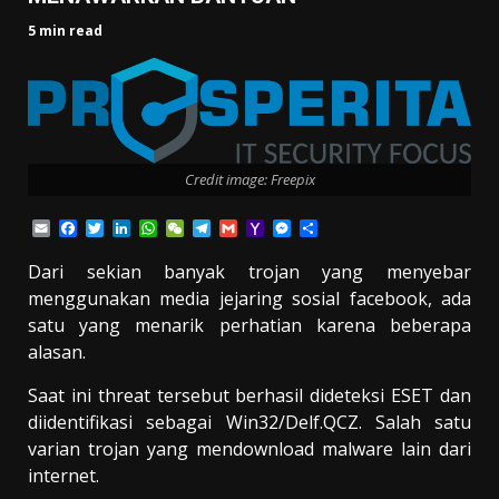
5 min read
Credit image: Freepix
Email
Facebook
Twitter
LinkedIn
WhatsApp
WeChat
Telegram
Gmail
Yahoo
Messenger
Share
Mail
Dari sekian banyak trojan yang menyebar
menggunakan media jejaring sosial facebook, ada
satu yang menarik perhatian karena beberapa
alasan.
Saat ini threat tersebut berhasil dideteksi ESET dan
diidentifikasi sebagai Win32/Delf.QCZ. Salah satu
varian trojan yang mendownload malware lain dari
internet.