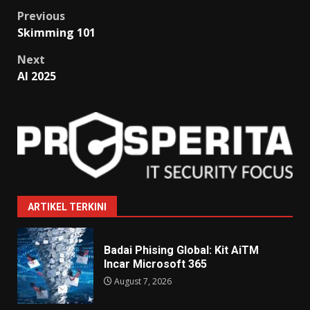
Post
Previous
Skimming 101
navigation
Next
AI 2025
ARTIKEL TERKINI
Badai Phising Global: Kit AiTM
Incar Microsoft 365
August 7, 2026