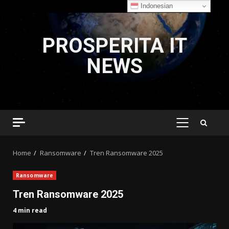
Indonesian
Skip
to
PROSPERITA IT
content
NEWS
PRIMARY
MENU
Home
Ransomware
Tren Ransomware 2025
Ransomware
Tren Ransomware 2025
4 min read