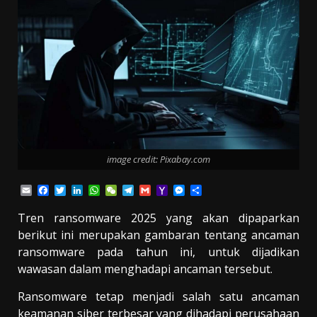
image credit: Pixabay.com
Email
Facebook
Twitter
LinkedIn
WhatsApp
WeChat
Telegram
Gmail
Yahoo
Messenger
Share
Mail
Tren ransomware 2025 yang akan dipaparkan
berikut ini merupakan gambaran tentang ancaman
ransomware pada tahun ini, untuk dijadikan
wawasan dalam menghadapi ancaman tersebut.
Ransomware tetap menjadi salah satu ancaman
keamanan siber terbesar yang dihadapi perusahaan