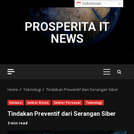
Indonesian
Skip
to
PROSPERITA IT
content
NEWS
PRIMARY
MENU
Home
Teknologi
Tindakan Preventif dari Serangan Siber
Edukasi
Sektor Bisnis
Sektor Personal
Teknologi
Tindakan Preventif dari Serangan Siber
3 min read