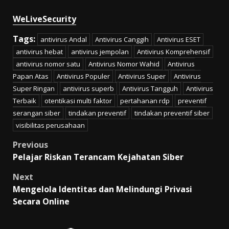
WeLiveSecurity
Tags:
antivirus Andal
Antivirus Canggih
Antivirus ESET
antivirus hebat
antivirus jempolan
Antivirus Komprehensif
antivirus nomor satu
Antivirus Nomor Wahid
Antivirus
Papan Atas
Antivirus Populer
Antivirus Super
Antivirus
Super Ringan
antivirus superb
Antivirus Tangguh
Antivirus
Terbaik
otentikasi multi faktor
pertahanan rdp
preventif
serangan siber
tindakan preventif
tindakan preventif siber
visibilitas perusahaan
Post
Previous
Pelajar Riskan Terancam Kejahatan Siber
navigation
Next
Mengelola Identitas dan Melindungi Privasi
Secara Online