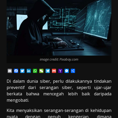
image credit: Pixabay.com
Email
Facebook
Twitter
LinkedIn
WhatsApp
WeChat
Telegram
Gmail
Yahoo
Messenger
Share
Mail
Di dalam dunia siber, perlu dilakukannya tindakan
preventif dari serangan siber, seperti ujar-ujar
berkata bahwa mencegah lebih baik daripada
mengobati.
Kita menyaksikan serangan-serangan di kehidupan
nyata dengan penuh kengerian, dimana