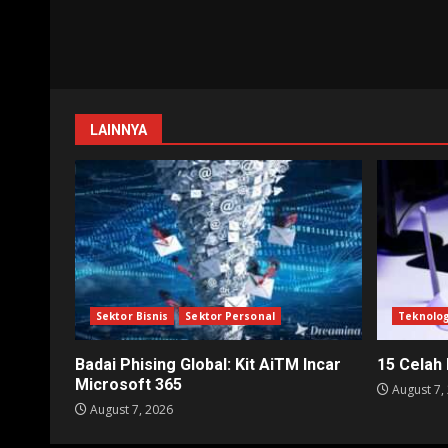
LAINNYA
Sektor Bisnis
Sektor Personal
Teknolog
Badai Phising Global: Kit AiTM Incar
15 Celah
Microsoft 365
August 7,
August 7, 2026