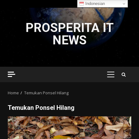
Indonesian
Skip
to
PROSPERITA IT
content
NEWS
PRIMARY
MENU
Home
Temukan Ponsel Hilang
Temukan Ponsel Hilang