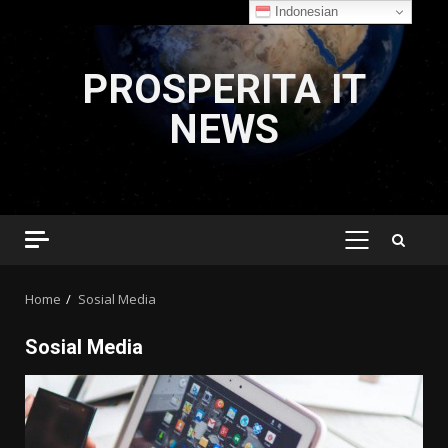
Indonesian
Skip
to
PROSPERITA IT
content
NEWS
PRIMARY
MENU
Home
Sosial Media
Sosial Media