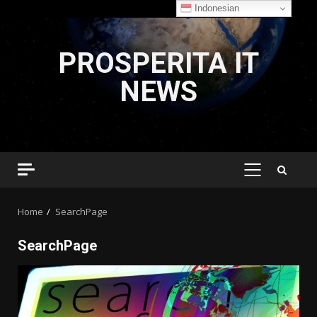
Indonesian
Skip
to
PROSPERITA IT
content
NEWS
PRIMARY
MENU
Home
SearchPage
SearchPage