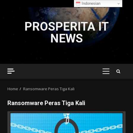
Indonesian
Skip
to
PROSPERITA IT
content
NEWS
PRIMARY
MENU
Home
Ransomware Peras Tiga Kali
Ransomware Peras Tiga Kali