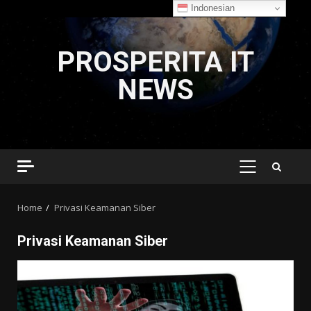
Indonesian
Skip
to
PROSPERITA IT
content
NEWS
PRIMARY
MENU
Home
Privasi Keamanan Siber
Privasi Keamanan Siber