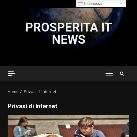
Indonesian
Skip
to
PROSPERITA IT
content
NEWS
PRIMARY
MENU
Home
Privasi di Internet
Privasi di Internet