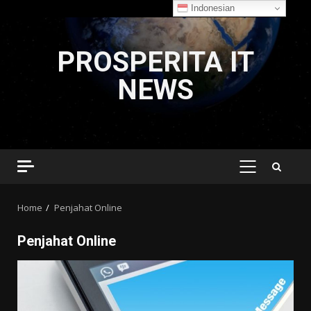
Indonesian
Skip
to
PROSPERITA IT
content
NEWS
PRIMARY
MENU
Home
Penjahat Online
Penjahat Online