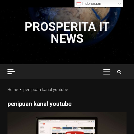
Indonesian
Skip
to
PROSPERITA IT
content
NEWS
PRIMARY
MENU
Home
penipuan kanal youtube
penipuan kanal youtube