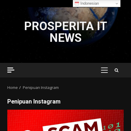
Indonesian
Skip
to
PROSPERITA IT
content
NEWS
PRIMARY
MENU
Home
Penipuan Instagram
Penipuan Instagram