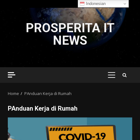
Indonesian
Skip
to
PROSPERITA IT
content
NEWS
PRIMARY
MENU
Home
PAnduan Kerja di Rumah
PAnduan Kerja di Rumah