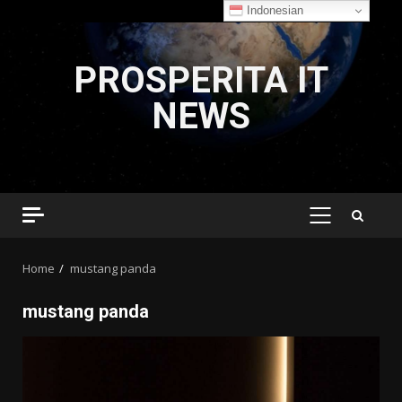
Indonesian
Skip
to
PROSPERITA IT
content
NEWS
PRIMARY
MENU
Home
mustang panda
mustang panda