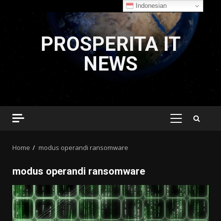
Indonesian
Skip
to
PROSPERITA IT
content
NEWS
PRIMARY
MENU
Home
modus operandi ransomware
modus operandi ransomware