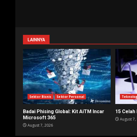
LAINNYA
Sektor Bisnis
Sektor Personal
Teknolog
Badai Phising Global: Kit AiTM Incar
15 Celah
Microsoft 365
August 7,
August 7, 2026