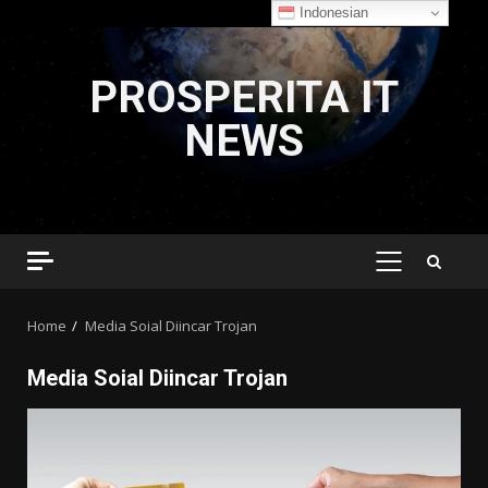
Indonesian
Skip
to
PROSPERITA IT
content
NEWS
PRIMARY
MENU
Home
Media Soial Diincar Trojan
Media Soial Diincar Trojan