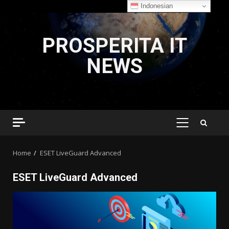
Indonesian
Skip
to
PROSPERITA IT
content
NEWS
PRIMARY
MENU
Home
ESET LiveGuard Advanced
ESET LiveGuard Advanced