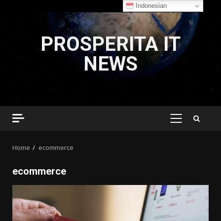
Indonesian
Skip
to
PROSPERITA IT
content
NEWS
PRIMARY
MENU
Home
ecommerce
ecommerce