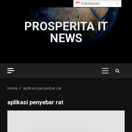
Indonesian
Skip
to
PROSPERITA IT
content
NEWS
PRIMARY
MENU
Home
aplikasi penyebar rat
aplikasi penyebar rat